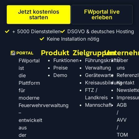
Jetzt kostenlos
FWportal live
starten
erleben
+ 5000 Dienststellen
DSGVO & deutsches Hosting
Keine Installation nötig
Produkt
Zielgruppen
Unterne
Funktionen
Führungskräfte
Über
FWportal
Preise
Verwaltung
uns
ist
Demo
Gerätewarte
Referenzl
die
Kreisausbildung
Kontakt
Plattform
FTZ /
Newslette
für
Landkreis
Impress
moderne
Mannschaft
AGB
Feuerwehrverwaltung
/
–
AVV
entwickelt
/
aus
TOM
der