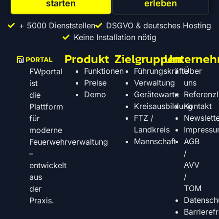
starten
erleben
+ 5000 Dienststellen
DSGVO & deutsches Hosting
Keine Installation nötig
Produkt
Zielgruppen
Unterne
Funktionen
Führungskräfte
Über
FWportal
Preise
Verwaltung
uns
ist
Demo
Gerätewarte
Referenzl
die
Kreisausbildung
Kontakt
Plattform
FTZ /
Newslette
für
Landkreis
Impress
moderne
Mannschaft
AGB
Feuerwehrverwaltung
/
–
AVV
entwickelt
/
aus
TOM
der
Datensch
Praxis.
Barrierefr