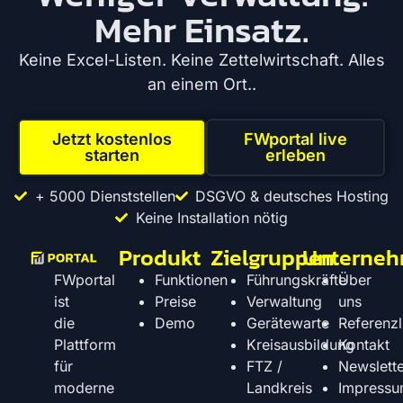
Mehr Einsatz.
Keine Excel-Listen. Keine Zettelwirtschaft. Alles
an einem Ort..
Jetzt kostenlos
FWportal live
starten
erleben
+ 5000 Dienststellen
DSGVO & deutsches Hosting
Keine Installation nötig
Produkt
Zielgruppen
Unterne
Funktionen
Führungskräfte
Über
FWportal
Preise
Verwaltung
uns
ist
Demo
Gerätewarte
Referenzl
die
Kreisausbildung
Kontakt
Plattform
FTZ /
Newslette
für
Landkreis
Impress
moderne