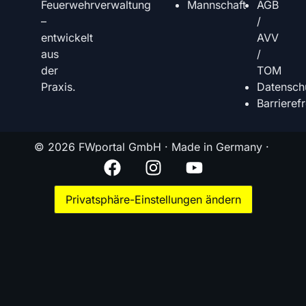
Mannschaft
AGB
Feuerwehrverwaltung
/
–
AVV
entwickelt
/
aus
TOM
der
Datensch
Praxis.
Barrierefr
© 2026 FWportal GmbH · Made in Germany ·
Privatsphäre-Einstellungen ändern