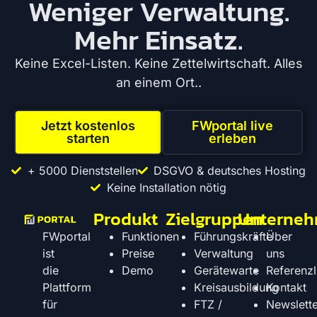
Weniger Verwaltung.
Mehr Einsatz.
Keine Excel-Listen. Keine Zettelwirtschaft. Alles
an einem Ort..
Jetzt kostenlos
FWportal live
starten
erleben
+ 5000 Dienststellen
DSGVO & deutsches Hosting
Keine Installation nötig
Produkt
Zielgruppen
Unterne
Funktionen
Führungskräfte
Über
FWportal
Preise
Verwaltung
uns
ist
Demo
Gerätewarte
Referenzl
die
Kreisausbildung
Kontakt
Plattform
FTZ /
Newslette
für