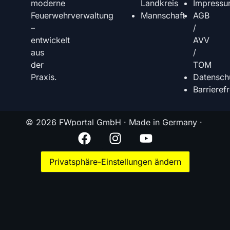
Landkreis
Impress
moderne
Mannschaft
AGB
Feuerwehrverwaltung
/
–
AVV
entwickelt
/
aus
TOM
der
Datensch
Praxis.
Barrierefr
© 2026 FWportal GmbH · Made in Germany ·
Privatsphäre-Einstellungen ändern