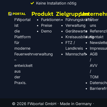
Keine Installation nötig
Produkt
Zielgruppen
Unterne
Funktionen
Führungskräfte
Über
FWportal
Preise
Verwaltung
uns
ist
Demo
Gerätewarte
Referenzl
die
Kreisausbildung
Kontakt
Plattform
FTZ /
Newslette
für
Landkreis
Impress
moderne
Mannschaft
AGB
Feuerwehrverwaltung
/
–
AVV
entwickelt
/
aus
TOM
der
Datensch
Praxis.
Barrierefr
© 2026 FWportal GmbH · Made in Germany ·