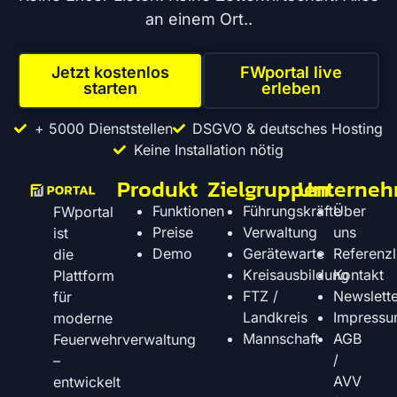
an einem Ort..
Jetzt kostenlos
FWportal live
starten
erleben
+ 5000 Dienststellen
DSGVO & deutsches Hosting
Keine Installation nötig
Produkt
Zielgruppen
Unterne
Funktionen
Führungskräfte
Über
FWportal
Preise
Verwaltung
uns
ist
Demo
Gerätewarte
Referenzl
die
Kreisausbildung
Kontakt
Plattform
FTZ /
Newslette
für
Landkreis
Impress
moderne
Mannschaft
AGB
Feuerwehrverwaltung
/
–
AVV
entwickelt